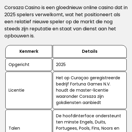
Corsaza Casino is een gloednieuw online casino dat in
2025 spelers verwelkomt, wat het positioneert als
een relatief nieuwe speler op de markt die nog
steeds zijn reputatie en staat van dienst aan het
opbouwen is.
Kenmerk
Details
Opgericht
2025
Het op Curaçao geregistreerde
bedrijf Fortuna Games N.V.
Licentie
houdt de master-licentie
waaronder Corsaza zijn
gokdiensten aanbiedt
De hoofdinterface ondersteunt
ten minste Engels, Duits,
Talen
Portugees, Pools, Fins, Noors en