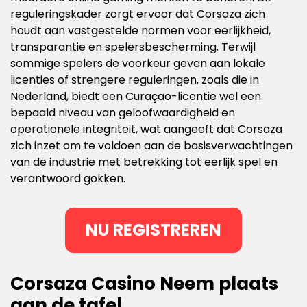
reguleringskader zorgt ervoor dat Corsaza zich
houdt aan vastgestelde normen voor eerlijkheid,
transparantie en spelersbescherming. Terwijl
sommige spelers de voorkeur geven aan lokale
licenties of strengere reguleringen, zoals die in
Nederland, biedt een Curaçao-licentie wel een
bepaald niveau van geloofwaardigheid en
operationele integriteit, wat aangeeft dat Corsaza
zich inzet om te voldoen aan de basisverwachtingen
van de industrie met betrekking tot eerlijk spel en
verantwoord gokken.
NU REGISTREREN
Corsaza Casino Neem plaats
aan de tafel